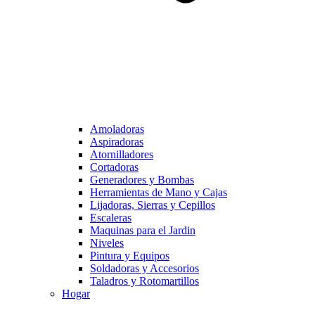
Amoladoras
Aspiradoras
Atornilladores
Cortadoras
Generadores y Bombas
Herramientas de Mano y Cajas
Lijadoras, Sierras y Cepillos
Escaleras
Maquinas para el Jardin
Niveles
Pintura y Equipos
Soldadoras y Accesorios
Taladros y Rotomartillos
Hogar