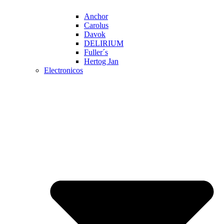
Anchor
Carolus
Davok
DELIRIUM
Fuller´s
Hertog Jan
Electronicos