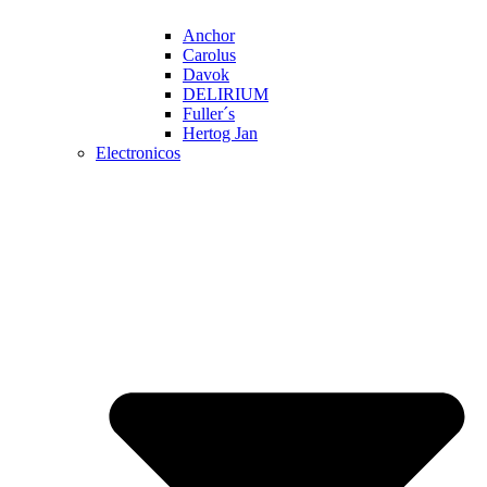
Anchor
Carolus
Davok
DELIRIUM
Fuller´s
Hertog Jan
Electronicos