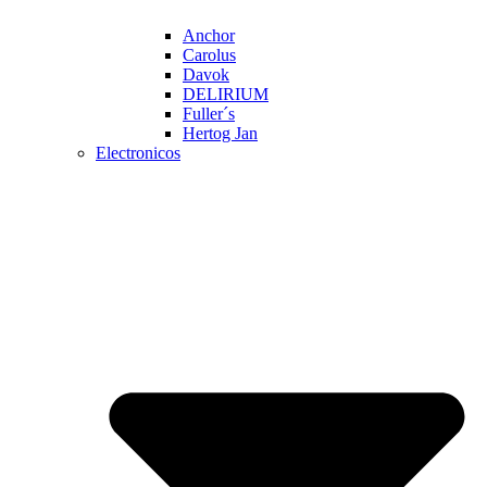
Anchor
Carolus
Davok
DELIRIUM
Fuller´s
Hertog Jan
Electronicos