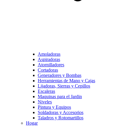
Amoladoras
Aspiradoras
Atornilladores
Cortadoras
Generadores y Bombas
Herramientas de Mano y Cajas
Lijadoras, Sierras y Cepillos
Escaleras
Maquinas para el Jardin
Niveles
Pintura y Equipos
Soldadoras y Accesorios
Taladros y Rotomartillos
Hogar