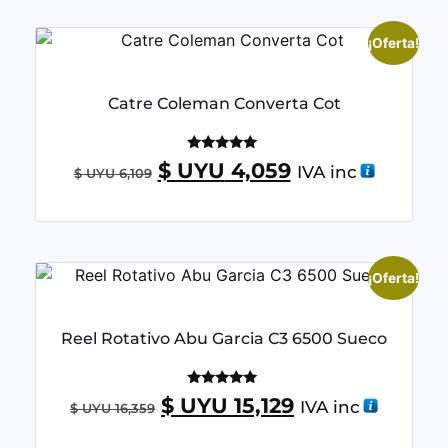
¡Oferta!
Catre Coleman Converta Cot
Valorado
$ UYU
4,059
IVA inc
$ UYU
6,109
con
5.00
de 5
¡Oferta!
Reel Rotativo Abu Garcia C3 6500 Sueco
Valorado
$ UYU
15,129
IVA inc
$ UYU
16,359
con
5.00
de 5