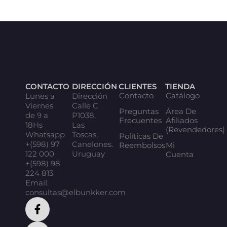
CONTACTO
DIRECCIÓN
CLIENTES
TIENDA
Contacto
Catálogo
Lunes a
Dirección
Viernes
Calle C
Preguntas
Área De
de 9 a
P1038,
Frecuentes
Afiliados
18Hs
Las
(Revendedores)
Whatsapp
Toscas,
Políticas De
+(598) 97
Canelones.
Reembolsos
Mi
122 000
Uruguay
Cuenta
+(598) 98
224 813
Email:
consultas@elbunkker.com