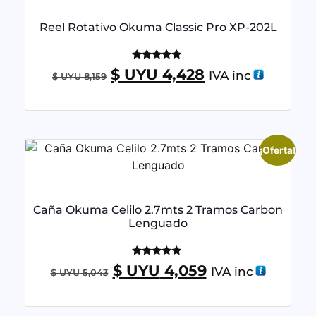
Reel Rotativo Okuma Classic Pro XP-202L
Valorado
$ UYU
4,428
IVA inc
$ UYU
8,159
con
5.00
de 5
¡Oferta!
Caña Okuma Celilo 2.7mts 2 Tramos Carbon
Lenguado
Valorado
$ UYU
4,059
IVA inc
$ UYU
5,043
con
5.00
de 5