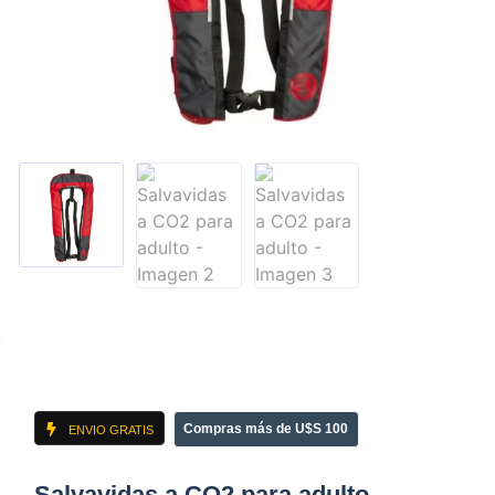
Compras más de U$S 100
ENVIO GRATIS
Salvavidas a CO2 para adulto