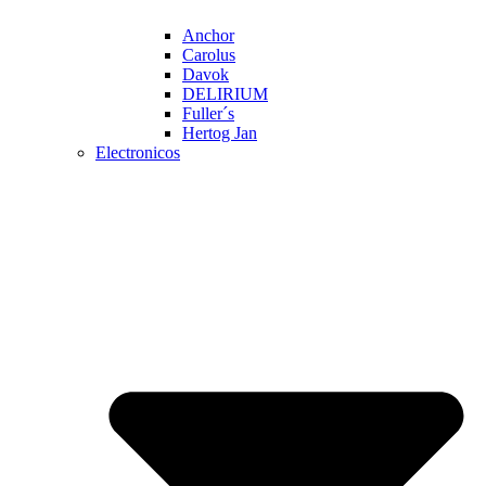
Anchor
Carolus
Davok
DELIRIUM
Fuller´s
Hertog Jan
Electronicos