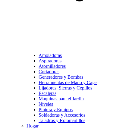
Amoladoras
Aspiradoras
Atornilladores
Cortadoras
Generadores y Bombas
Herramientas de Mano y Cajas
Lijadoras, Sierras y Cepillos
Escaleras
Maquinas para el Jardin
Niveles
Pintura y Equipos
Soldadoras y Accesorios
Taladros y Rotomartillos
Hogar