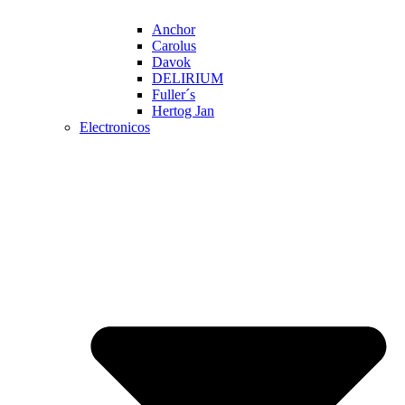
Anchor
Carolus
Davok
DELIRIUM
Fuller´s
Hertog Jan
Electronicos