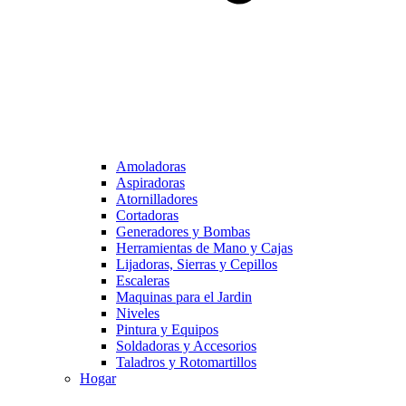
Amoladoras
Aspiradoras
Atornilladores
Cortadoras
Generadores y Bombas
Herramientas de Mano y Cajas
Lijadoras, Sierras y Cepillos
Escaleras
Maquinas para el Jardin
Niveles
Pintura y Equipos
Soldadoras y Accesorios
Taladros y Rotomartillos
Hogar