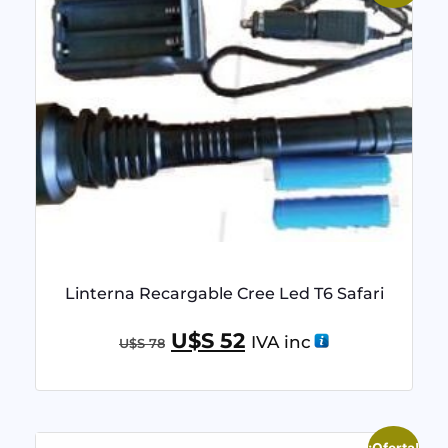
Linterna Recargable Cree Led T6 Safari
U$S
52
IVA inc
U$S
78
¡Oferta!