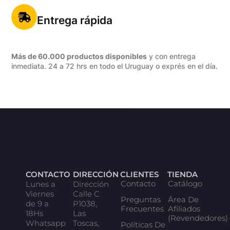
Entrega rápida
Más de 60.000 productos disponibles
y con entrega
inmediata. 24 a 72 hrs en todo el Uruguay o exprés en el día.
CONTACTO
DIRECCIÓN
CLIENTES
TIENDA
Contacto
Catálogo
Lunes a
Dirección
Viernes
Calle C
Preguntas
Área De
de 9 a
P1038,
Frecuentes
Afiliados
18Hs
Las
(Revendedores)
Whatsapp
Toscas,
Políticas De