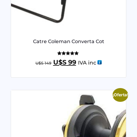
Catre Coleman Converta Cot
Valorado
U$S
99
IVA inc
U$S
149
con
5.00
de 5
¡Oferta!