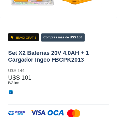
Compras más de U$S 100
ENVIO GRATIS
Set X2 Baterias 20V 4.0AH + 1
Cargador Ingco FBCPK2013
U$S
144
U$S
101
IVA inc