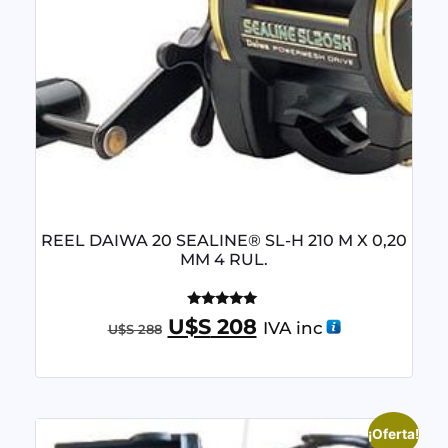
REEL DAIWA 20 SEALINE® SL-H 210 M X 0,20
MM 4 RUL.
Valorado
U$S
208
IVA inc
U$S
288
con
4.95
de 5
¡Oferta!