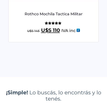
Rothco Mochila Tactica Militar
Valorado
U$S
110
IVA inc
U$S
145
con
5.00
de 5
¡Simple!
Lo buscás, lo encontrás y lo
tenés.